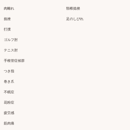
肉離れ
頸椎捻挫
捻挫
足のしびれ
打撲
ゴルフ肘
テニス肘
手根管症候群
つき指
巻き爪
不眠症
花粉症
疲労感
筋肉痛