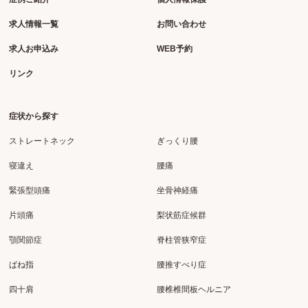
求人情報一覧
お問い合わせ
求人お申込み
WEB予約
リンク
症状から探す
ストレートネック
ぎっくり腰
寝違え
腰痛
緊張型頭痛
坐骨神経痛
片頭痛
梨状筋症候群
顎関節症
脊柱管狭窄症
ばね指
腰推すべり症
四十肩
腰椎椎間板ヘルニア