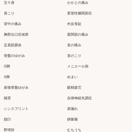
五十肩
かかとの痛み
肩こり
変形性膝関節症
背中の痛み
外反母趾
胸郭出口症候群
股関節の痛み
足底筋膜炎
首の痛み
骨盤のゆがみ
首のこり
O脚
メニエール病
X脚
めまい
産後骨盤ゆがみ
眼精疲労
猫背
自律神経失調症
シンスプリント
尿漏れ
脱臼
静脈瘤
野球肘
むちうち