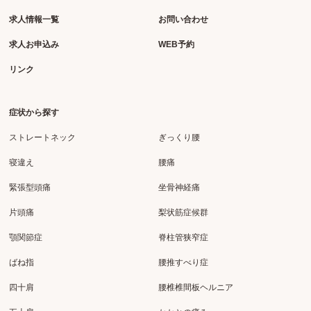
求人情報一覧
お問い合わせ
求人お申込み
WEB予約
リンク
症状から探す
ストレートネック
ぎっくり腰
寝違え
腰痛
緊張型頭痛
坐骨神経痛
片頭痛
梨状筋症候群
顎関節症
脊柱管狭窄症
ばね指
腰推すべり症
四十肩
腰椎椎間板ヘルニア