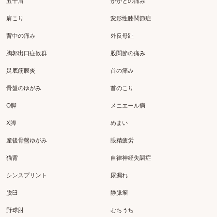
五十肩
かかとの痛み
肩こり
変形性膝関節症
背中の痛み
外反母趾
胸郭出口症候群
股関節の痛み
足底筋膜炎
首の痛み
骨盤のゆがみ
首のこり
O脚
メニエール病
X脚
めまい
産後骨盤ゆがみ
眼精疲労
猫背
自律神経失調症
シンスプリント
尿漏れ
脱臼
静脈瘤
野球肘
むちうち