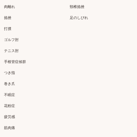
肉離れ
頸椎捻挫
捻挫
足のしびれ
打撲
ゴルフ肘
テニス肘
手根管症候群
つき指
巻き爪
不眠症
花粉症
疲労感
筋肉痛