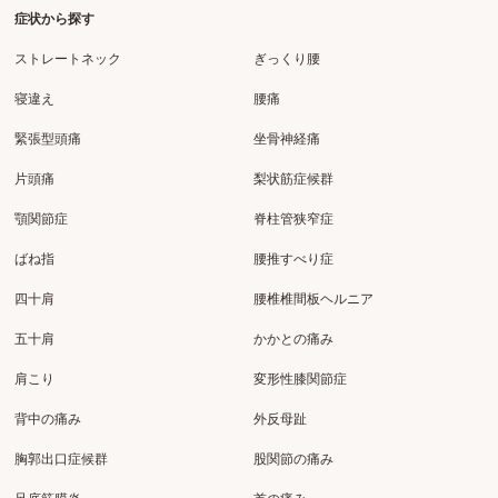
症状から探す
ストレートネック
ぎっくり腰
寝違え
腰痛
緊張型頭痛
坐骨神経痛
片頭痛
梨状筋症候群
顎関節症
脊柱管狭窄症
ばね指
腰推すべり症
四十肩
腰椎椎間板ヘルニア
五十肩
かかとの痛み
肩こり
変形性膝関節症
背中の痛み
外反母趾
胸郭出口症候群
股関節の痛み