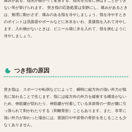
痛みがある、指先が曲がって変形する、指先を完全に伸ばすことができ
ない等が挙げられます。 突き指の応急処置は安静にし、痛みがあるとき
は、無理に動かさず、痛みのある指を冷やしましょう。指を冷やすとき
のポイントは洗面器やボールなどに氷水をいれ、直接指を入れて冷やし
ます。入れ物がないときは、ビニール袋に氷を入れて、指を挟むように
冷やしましょう。
つき指の原因
突き指は、スポーツや転倒などによって、瞬時に縦方向の強い外力が指
先に加わることで生じます。指には縦方向の外力を緩衝する構造がない
ため、伸筋腱が切れたり、伸筋腱が付着している末節骨の一部が腱に引
っ張られて剥がれたりする（剥離骨折）こともあります。また、非常に
強い外力が加わった場合には、亜脱臼や中節骨の骨折を生じることも少
なくありません。