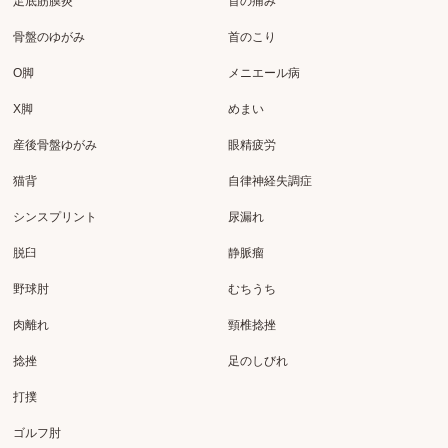
足底筋膜炎
首の痛み
骨盤のゆがみ
首のこり
O脚
メニエール病
X脚
めまい
産後骨盤ゆがみ
眼精疲労
猫背
自律神経失調症
シンスプリント
尿漏れ
脱臼
静脈瘤
野球肘
むちうち
肉離れ
頸椎捻挫
捻挫
足のしびれ
打撲
ゴルフ肘