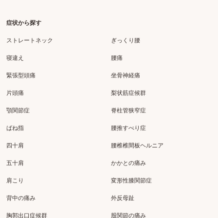
症状から探す
ストレートネック
ぎっくり腰
寝違え
腰痛
緊張型頭痛
坐骨神経痛
片頭痛
梨状筋症候群
顎関節症
脊柱管狭窄症
ばね指
腰推すべり症
四十肩
腰椎椎間板ヘルニア
五十肩
かかとの痛み
肩こり
変形性膝関節症
背中の痛み
外反母趾
胸郭出口症候群
股関節の痛み