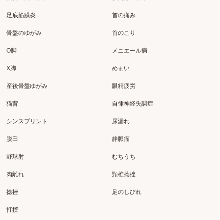
足底筋膜炎
首の痛み
骨盤のゆがみ
首のこり
O脚
メニエール病
X脚
めまい
産後骨盤ゆがみ
眼精疲労
猫背
自律神経失調症
シンスプリント
尿漏れ
脱臼
静脈瘤
野球肘
むちうち
肉離れ
頸椎捻挫
捻挫
足のしびれ
打撲