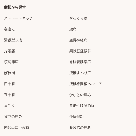
症状から探す
ストレートネック
ぎっくり腰
寝違え
腰痛
緊張型頭痛
坐骨神経痛
片頭痛
梨状筋症候群
顎関節症
脊柱管狭窄症
ばね指
腰推すべり症
四十肩
腰椎椎間板ヘルニア
五十肩
かかとの痛み
肩こり
変形性膝関節症
背中の痛み
外反母趾
胸郭出口症候群
股関節の痛み