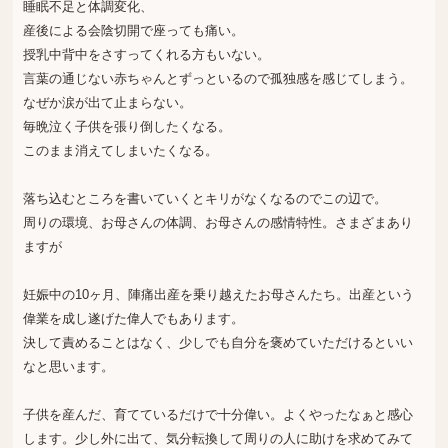
睡眠不足と体調変化、
産後による会陰切開で座っても痛い。
授乳中背中をさすってくれる方もいない。
言葉の通じない赤ちゃんとずっといるので孤独感を感じてしまう。
なぜか涙が出て止まらない。
毎晩泣く子供を張り倒したくなる。
このまま消えてしまいたくなる。
落ち込むところを書いていくとキリがなくなるのでこの辺で。
周りの環境、お母さんの体調、お母さんの感情特性。さまざまあり
ますが
妊娠中の10ヶ月、陣痛出産を乗り越えたお母さんたち。出産という
偉業を成し遂げた偉人でもあります。
決して責めることはなく、少しでも自分を褒めていただけるといい
なと思います。
子供を産んだ、育てているだけで十分偉い。よくやったなぁと感心
します。少し外に出て、気分転換して周りの人に助けを求めてみて