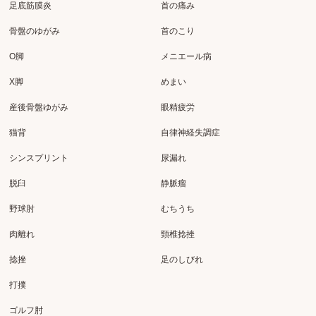
足底筋膜炎
首の痛み
骨盤のゆがみ
首のこり
O脚
メニエール病
X脚
めまい
産後骨盤ゆがみ
眼精疲労
猫背
自律神経失調症
シンスプリント
尿漏れ
脱臼
静脈瘤
野球肘
むちうち
肉離れ
頸椎捻挫
捻挫
足のしびれ
打撲
ゴルフ肘