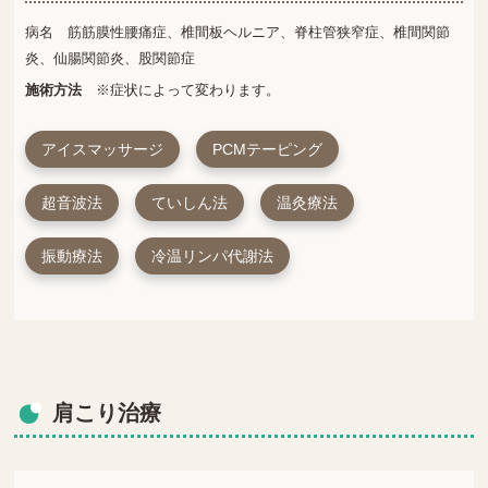
病名 筋筋膜性腰痛症、椎間板ヘルニア、脊柱管狭窄症、椎間関節
炎、仙腸関節炎、股関節症
施術方法
※症状によって変わります。
アイスマッサージ
PCMテーピング
超音波法
ていしん法
温灸療法
振動療法
冷温リンパ代謝法
肩こり治療