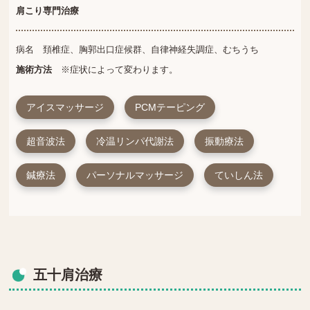
肩こり専門治療
病名 頚椎症、胸郭出口症候群、自律神経失調症、むちうち
施術方法
※症状によって変わります。
アイスマッサージ
PCMテーピング
超音波法
冷温リンパ代謝法
振動療法
鍼療法
パーソナルマッサージ
ていしん法
五十肩治療