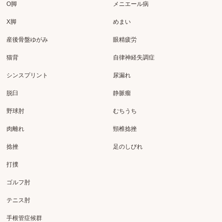
O脚
メニエール病
X脚
めまい
産後骨盤ゆがみ
眼精疲労
猫背
自律神経失調症
シンスプリント
尿漏れ
脱臼
静脈瘤
野球肘
むちうち
肉離れ
頸椎捻挫
捻挫
足のしびれ
打撲
ゴルフ肘
テニス肘
手根管症候群