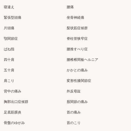
寝違え
腰痛
緊張型頭痛
坐骨神経痛
片頭痛
梨状筋症候群
顎関節症
脊柱管狭窄症
ばね指
腰推すべり症
四十肩
腰椎椎間板ヘルニア
五十肩
かかとの痛み
肩こり
変形性膝関節症
背中の痛み
外反母趾
胸郭出口症候群
股関節の痛み
足底筋膜炎
首の痛み
骨盤のゆがみ
首のこり