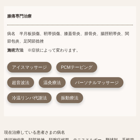
膝痛専門治療
病名 半月板損傷、靭帯損傷、膝蓋骨炎、腓骨炎、腸脛靭帯炎、関
節包炎、足関節捻挫
施術方法
※症状によって変わります。
アイスマッサージ
PCMテーピング
超音波法
温灸療法
パーソナルマッサージ
冷温リンパ代謝法
振動療法
現在治療している患者さまの病名
後頭神経痛、頚部捻挫、頚腕症候群、テニスエルボー、野球肘、手根管