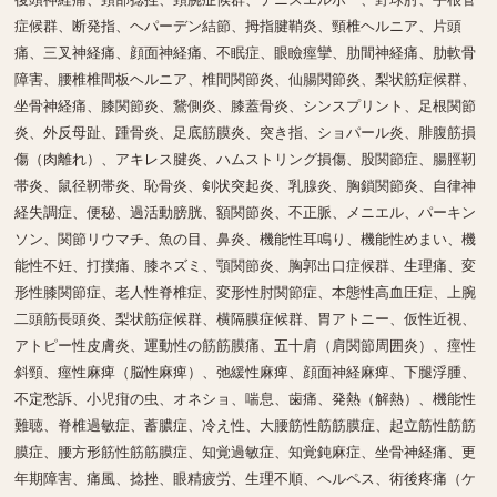
症候群、断発指、ヘパーデン結節、拇指腱鞘炎、頸椎ヘルニア、片頭
痛、三叉神経痛、顔面神経痛、不眠症、眼瞼痙攣、肋間神経痛、肋軟骨
障害、腰椎椎間板ヘルニア、椎間関節炎、仙腸関節炎、梨状筋症候群、
坐骨神経痛、膝関節炎、鵞側炎、膝蓋骨炎、シンスプリント、足根関節
炎、外反母趾、踵骨炎、足底筋膜炎、突き指、ショパール炎、腓腹筋損
傷（肉離れ）、アキレス腱炎、ハムストリング損傷、股関節症、腸脛靭
帯炎、鼠径靭帯炎、恥骨炎、剣状突起炎、乳腺炎、胸鎖関節炎、自律神
経失調症、便秘、過活動膀胱、額関節炎、不正脈、メニエル、パーキン
ソン、関節リウマチ、魚の目、鼻炎、機能性耳鳴り、機能性めまい、機
能性不妊、打撲痛、膝ネズミ、顎関節炎、胸郭出口症候群、生理痛、変
形性膝関節症、老人性脊椎症、変形性肘関節症、本態性高血圧症、上腕
二頭筋長頭炎、梨状筋症候群、横隔膜症候群、胃アトニー、仮性近視、
アトピー性皮膚炎、運動性の筋筋膜痛、五十肩（肩関節周囲炎）、痙性
斜頸、痙性麻痺（脳性麻痺）、弛緩性麻痺、顔面神経麻痺、下腿浮腫、
不定愁訴、小児疳の虫、オネショ、喘息、歯痛、発熱（解熱）、機能性
難聴、脊椎過敏症、蓄膿症、冷え性、大腰筋性筋筋膜症、起立筋性筋筋
膜症、腰方形筋性筋筋膜症、知覚過敏症、知覚鈍麻症、坐骨神経痛、更
年期障害、痛風、捻挫、眼精疲労、生理不順、ヘルペス、術後疼痛（ケ