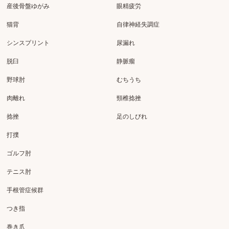
産後骨盤ゆがみ
眼精疲労
猫背
自律神経失調症
シンスプリント
尿漏れ
脱臼
静脈瘤
野球肘
むちうち
肉離れ
頸椎捻挫
捻挫
足のしびれ
打撲
ゴルフ肘
テニス肘
手根管症候群
つき指
巻き爪