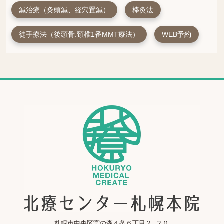
鍼治療（灸頭鍼、経穴置鍼）
棒灸法
徒手療法（後頭骨.頚椎1番MMT療法）
WEB予約
札幌市中央区宮の森４条６丁目２−２０