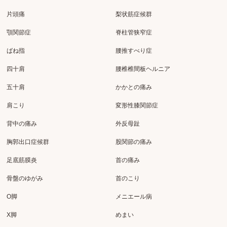
片頭痛
梨状筋症候群
顎関節症
脊柱管狭窄症
ばね指
腰推すべり症
四十肩
腰椎椎間板ヘルニア
五十肩
かかとの痛み
肩こり
変形性膝関節症
背中の痛み
外反母趾
胸郭出口症候群
股関節の痛み
足底筋膜炎
首の痛み
骨盤のゆがみ
首のこり
O脚
メニエール病
X脚
めまい