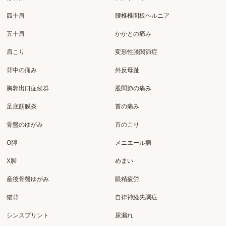
四十肩
腰椎椎間板ヘルニア
五十肩
かかとの痛み
肩こり
変形性膝関節症
背中の痛み
外反母趾
胸郭出口症候群
股関節の痛み
足底筋膜炎
首の痛み
骨盤のゆがみ
首のこり
O脚
メニエール病
X脚
めまい
産後骨盤ゆがみ
眼精疲労
猫背
自律神経失調症
シンスプリント
尿漏れ