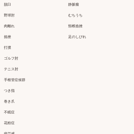
脱臼
静脈瘤
野球肘
むちうち
肉離れ
頸椎捻挫
捻挫
足のしびれ
打撲
ゴルフ肘
テニス肘
手根管症候群
つき指
巻き爪
不眠症
花粉症
疲労感