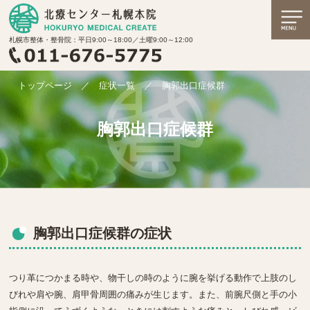
札幌市整体・整骨院：平日9:00～18:00／土曜9:00～12:00
トップページ
／
症状一覧
／
胸郭出口症候群
胸郭出口症候群
胸郭出口症候群の症状
つり革につかまる時や、物干しの時のように腕を挙げる動作で上肢のし
びれや肩や腕、肩甲骨周囲の痛みが生じます。また、前腕尺側と手の小