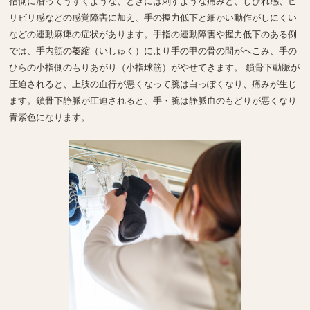
指側に沿ってうずくような、ときには刺すような痛みと、しびれ感、ビ
リビリ感などの感覚障害に加え、手の握力低下と細かい動作がしにくい
などの運動麻痺の症状があります。手指の運動障害や握力低下のある例
では、手内筋の萎縮（いしゅく）により手の甲の骨の間がへこみ、手の
ひらの小指側のもりあがり（小指球筋）がやせてきます。 鎖骨下動脈が
圧迫されると、上肢の血行が悪くなって腕は白っぽくなり、痛みが生じ
ます。鎖骨下静脈が圧迫されると、手・腕は静脈血のもどりが悪くなり
青紫色になります。