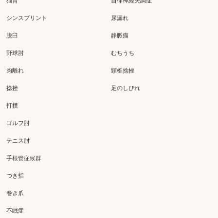
猫背
自律神経失調症
シンスプリント
尿漏れ
脱臼
静脈瘤
野球肘
むちうち
肉離れ
頸椎捻挫
捻挫
足のしびれ
打撲
ゴルフ肘
テニス肘
手根管症候群
つき指
巻き爪
不眠症