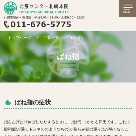
札幌市整体・整骨院：平日9:00～18:00／土曜9:00～12:00
トップページ
／
症状一覧
／
ばね指
ばね指
ばね指の症状
指を曲げたり伸ばしたりするときに、指が引っかかる疾患です。これは
腱鞘(腱が通るトンネルのようなもの)が膨らみ腱の通り道が狭くなるこ