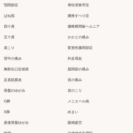
顎関節症
脊柱管狭窄症
ばね指
腰推すべり症
四十肩
腰椎椎間板ヘルニア
五十肩
かかとの痛み
肩こり
変形性膝関節症
背中の痛み
外反母趾
胸郭出口症候群
股関節の痛み
足底筋膜炎
首の痛み
骨盤のゆがみ
首のこり
O脚
メニエール病
X脚
めまい
産後骨盤ゆがみ
眼精疲労