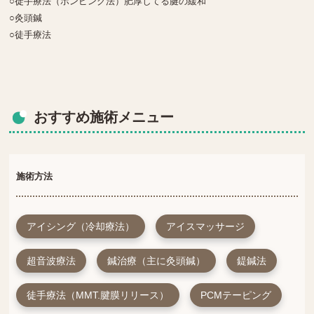
○徒手療法（ポンピング法）肥厚してる腱の緩和
○灸頭鍼
○徒手療法
おすすめ施術メニュー
施術方法
アイシング（冷却療法）
アイスマッサージ
超音波療法
鍼治療（主に灸頭鍼）
鍉鍼法
徒手療法（MMT.腱膜リリース）
PCMテーピング