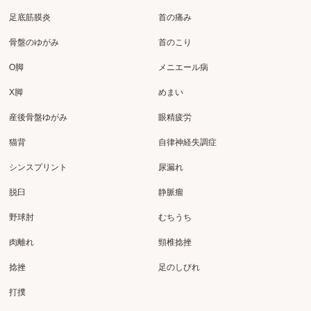
足底筋膜炎
首の痛み
骨盤のゆがみ
首のこり
O脚
メニエール病
X脚
めまい
産後骨盤ゆがみ
眼精疲労
猫背
自律神経失調症
シンスプリント
尿漏れ
脱臼
静脈瘤
野球肘
むちうち
肉離れ
頸椎捻挫
捻挫
足のしびれ
打撲