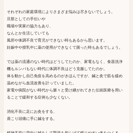
それぞれの家庭環境によりさまざま悩みは尽きないでしょう。
旦那としての手伝いや
職場や実家の協力もあり、
なんとか生活していても
風邪や体調不良で育児ができない時もあるから思います。
妊娠中や授乳中に薬の使用ができなくて困った時もあるでしょう。
では薬の流通のない時代はどうしてたのか、家電もなく、食器洗浄
機もルンバもない時代に体調不良はどう克服してたのか。
体を動かし自己免疫を高めるのがきほんですが、鍼と灸で筋を緩め
温めながら血流改善を計っていました。
家電や病院がない時代から脈々と受け継がれてきた伝統医療を用い
ることで緩和する症例も少なくない。
消化不良に足にお灸をする、
肩こり頭痛に手に鍼をする。
精神不安に背中に鍼をして緊張を和らげて眠りやすい体をつくる。