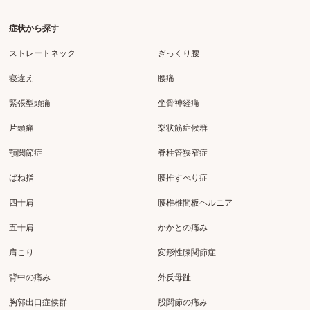
症状から探す
ストレートネック
ぎっくり腰
寝違え
腰痛
緊張型頭痛
坐骨神経痛
片頭痛
梨状筋症候群
顎関節症
脊柱管狭窄症
ばね指
腰推すべり症
四十肩
腰椎椎間板ヘルニア
五十肩
かかとの痛み
肩こり
変形性膝関節症
背中の痛み
外反母趾
胸郭出口症候群
股関節の痛み