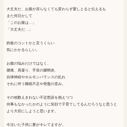
大丈夫だ、お腹が戻らなくても変わらず愛しとると伝えるも
また何日かして
「このお腹は…」
「大丈夫だ…」
鉄板のコントかと言うくらい
気にかかるらしい。
お腹の悩みだけではなく、
腰痛、肩凝り、手首の腱鞘炎、
自律神経やホルモンバランスの乱れ
それに伴う睡眠不足や骨盤の歪み。
その他数えきれない不定愁訴を抱えつつ
何事もなかったかのように笑顔で子育てしてるんだろうなと思うと
より大切にしようと思います。
今泣いた子供に妻がキレてますが。