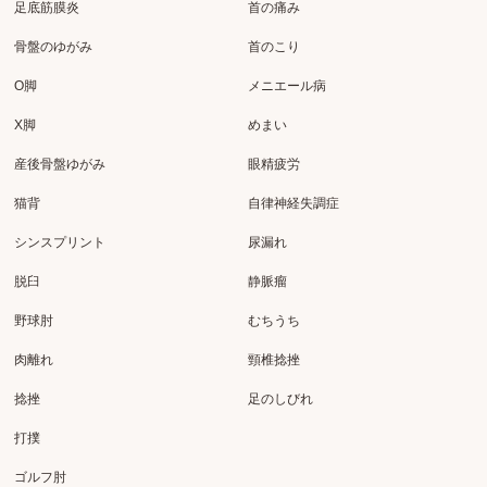
足底筋膜炎
首の痛み
骨盤のゆがみ
首のこり
O脚
メニエール病
X脚
めまい
産後骨盤ゆがみ
眼精疲労
猫背
自律神経失調症
シンスプリント
尿漏れ
脱臼
静脈瘤
野球肘
むちうち
肉離れ
頸椎捻挫
捻挫
足のしびれ
打撲
ゴルフ肘