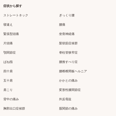
症状から探す
ストレートネック
ぎっくり腰
寝違え
腰痛
緊張型頭痛
坐骨神経痛
片頭痛
梨状筋症候群
顎関節症
脊柱管狭窄症
ばね指
腰推すべり症
四十肩
腰椎椎間板ヘルニア
五十肩
かかとの痛み
肩こり
変形性膝関節症
背中の痛み
外反母趾
胸郭出口症候群
股関節の痛み