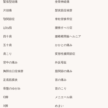
緊張型頭痛
坐骨神経痛
片頭痛
梨状筋症候群
顎関節症
脊柱管狭窄症
ばね指
腰推すべり症
四十肩
腰椎椎間板ヘルニア
五十肩
かかとの痛み
肩こり
変形性膝関節症
背中の痛み
外反母趾
胸郭出口症候群
股関節の痛み
足底筋膜炎
首の痛み
骨盤のゆがみ
首のこり
O脚
メニエール病
X脚
めまい