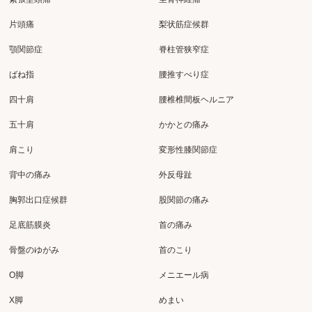
片頭痛
梨状筋症候群
顎関節症
脊柱管狭窄症
ばね指
腰推すべり症
四十肩
腰椎椎間板ヘルニア
五十肩
かかとの痛み
肩こり
変形性膝関節症
背中の痛み
外反母趾
胸郭出口症候群
股関節の痛み
足底筋膜炎
首の痛み
骨盤のゆがみ
首のこり
O脚
メニエール病
X脚
めまい