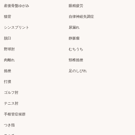
産後骨盤ゆがみ
眼精疲労
猫背
自律神経失調症
シンスプリント
尿漏れ
脱臼
静脈瘤
野球肘
むちうち
肉離れ
頸椎捻挫
捻挫
足のしびれ
打撲
ゴルフ肘
テニス肘
手根管症候群
つき指